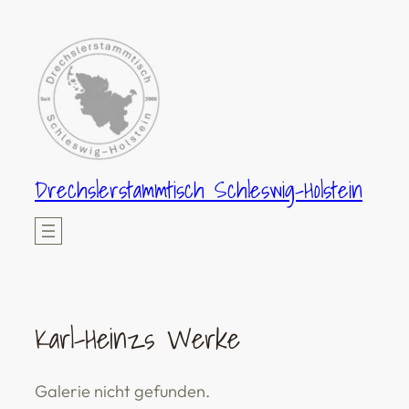
Zum
Inhalt
springen
Drechslerstammtisch Schleswig-Holstein
Karl-Heinzs Werke
Galerie nicht gefunden.