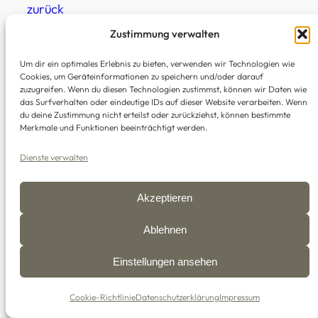
zurück
Zustimmung verwalten
Um dir ein optimales Erlebnis zu bieten, verwenden wir Technologien wie
Cookies, um Geräteinformationen zu speichern und/oder darauf
zuzugreifen. Wenn du diesen Technologien zustimmst, können wir Daten wie
Links
·
Impressum
·
Datenschutz
·
AGB
das Surfverhalten oder eindeutige IDs auf dieser Website verarbeiten. Wenn
du deine Zustimmung nicht erteilst oder zurückziehst, können bestimmte
Merkmale und Funktionen beeinträchtigt werden.
© 2008-2026 Drechslerstammtisch
Dienste verwalten
Schleswig-Holstein
Akzeptieren
Facebook
·
Instagram
Ablehnen
Einstellungen ansehen
Cookie-Richtlinie
Datenschutzerklärung
Impressum