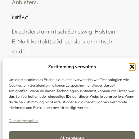
Anbieters.
Kontakt
Drechslerstammtisch Schleswig-Holstein
E-Mail: kontakt(at)drechslerstammtisch-
sh.de
Telefon: 0151 7000 7972 (Uwe Groth)
Zustimmung verwalten
zurück nach oben
Um dir ein optimales Erlebnis zu bieten, verwenden wir Technologien wie
Cookies, um Geräteinformationen zu speichern und/oder darauf
zuzugreifen. Wenn du diesen Technologien zustimmst, können wir Daten wie
das Surfverhalten oder eindeutige IDs auf dieser Website verarbeiten. Wenn
du deine Zustimmung nicht erteilst oder zurückziehst, können bestimmte
Merkmale und Funktionen beeinträchtigt werden.
Links
·
Impressum
·
Datenschutz
·
AGB
Dienste verwalten
© 2008-2026 Drechslerstammtisch
Akzeptieren